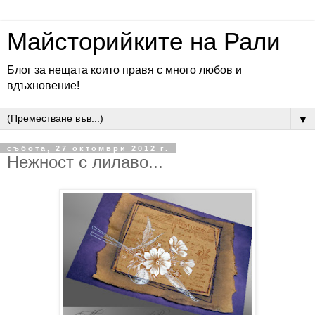
Майсторийките на Рали
Блог за нещата които правя с много любов и
вдъхновение!
▼
събота, 27 октомври 2012 г.
Нежност с лилаво...