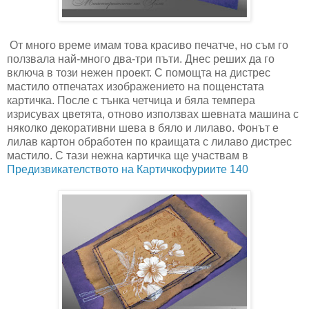
От много време имам това красиво печатче, но съм го
ползвала най-много два-три пъти. Днес реших да го
включа в този нежен проект. С помощта на дистрес
мастило отпечатах изображението на пощенстата
картичка. После с тънка четчица и бяла темпера
изрисувах цветята, отново използвах шевната машина с
няколко декоративни шева в бяло и лилаво. Фонът е
лилав картон обработен по краищата с лилаво дистрес
мастило. С тази нежна картичка ще участвам в
Предизвикателството на Картичкофуриите 140